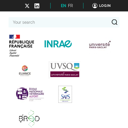
EN
FR
LOGIN
Your
search