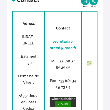
Print
Share
Adress
Contact
INRAE -
secretariat-
BREED
breed@inrae.fr
Bâtiment
Tél : +33 (0)1 34
230
65 25 95
Domaine de
Fax : +33 (0)1 34
Vilvert
65 23 64
78352 Jouy-
Twitter is disabled.
en-Josas
✓ Allow
Cedex